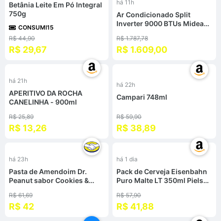
há 11h
Betânia Leite Em Pó Integral
750g
Ar Condicionado Split
Inverter 9000 BTUs Midea
CONSUMI15
Airvolution Lite Frio
R$ 44,90
R$ 1.787,78
42EBVCA09M5 - 220V
R$ 29,67
R$ 1.609,00
%
-
36
%
há 21h
há 22h
APERITIVO DA ROCHA
Campari 748ml
CANELINHA - 900ml
R$ 25,89
R$ 59,90
R$ 13,26
R$ 38,89
%
-
28
%
há 23h
há 1 dia
Pasta de Amendoim Dr.
Pack de Cerveja Eisenbahn
Peanut sabor Cookies &
Puro Malte LT 350ml Pielsen
Cream de 600g
- 12 Unidades
R$ 61,69
R$ 57,90
R$ 42
R$ 41,88