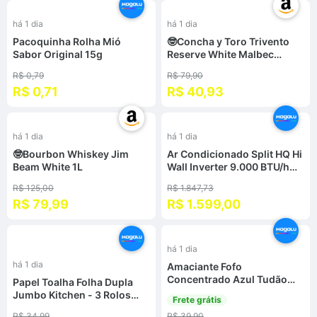
-
49
%
há 1 dia
há 1 dia
%
Pacoquinha Rolha Mió
🤓Concha y Toro Trivento
Sabor Original 15g
Reserve White Malbec
750ml
R$ 0,79
R$ 79,90
R$ 0,71
R$ 40,93
%
-
13
%
há 1 dia
há 1 dia
🤓Bourbon Whiskey Jim
Ar Condicionado Split HQ Hi
Beam White 1L
Wall Inverter 9.000 BTU/h
Frio Monofásico Branco
R$ 125,00
R$ 1.847,73
VIHT9KCO3S2S13 - 220V
R$ 79,99
R$ 1.599,00
%
-
59
%
há 1 dia
há 1 dia
Amaciante Fofo
Concentrado Azul Tudão
Papel Toalha Folha Dupla
Floral 1,5L
Jumbo Kitchen - 3 Rolos
Frete grátis
360 Folhas
R$ 34,99
R$ 39,90