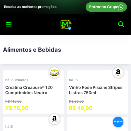
Entrar no Grupo
Receba as melhores promoções
Alimentos e Bebidas
%
-
45
%
há 29 minutos
há 1h
Creatina Creapure® 120
Vinho Rose Piscine Stripes
Comprimidos Neutro
Listras 750ml
R$ 119,90
R$ 89,90
R$ 76,90
R$ 49,90
%
-
10
%
há 2h