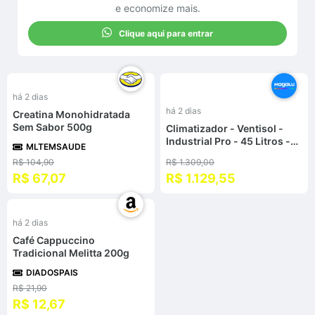
e economize mais.
Clique aqui para entrar
%
-
14
%
há 2 dias
há 2 dias
Creatina Monohidratada
Sem Sabor 500g
Climatizador - Ventisol -
Industrial Pro - 45 Litros -
MLTEMSAUDE
Frio - 220V Monofásico
R$ 104,90
R$ 1.309,00
R$ 67,07
R$ 1.129,55
%
há 2 dias
Café Cappuccino
Tradicional Melitta 200g
DIADOSPAIS
R$ 21,90
R$ 12,67