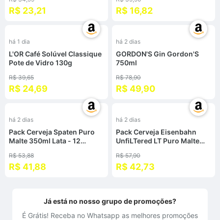
R$ 23,21
R$ 16,82
%
-
37
%
há 1 dia
há 2 dias
L'OR Café Solúvel Classique
GORDON'S Gin Gordon'S
Pote de Vidro 130g
750ml
R$ 39,65
R$ 78,90
R$ 24,69
R$ 49,90
%
-
26
%
há 2 dias
há 2 dias
Pack Cerveja Spaten Puro
Pack Cerveja Eisenbahn
Malte 350ml Lata - 12
UnfiLTered LT Puro Malte
Unidades
350ml - 12 Unidades
R$ 53,88
R$ 57,90
R$ 41,88
R$ 42,73
Já está no nosso grupo de promoções?
É Grátis! Receba no Whatsapp as melhores promoções