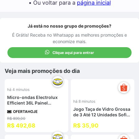
• Ou voltar para a
página inicial
Já está no nosso grupo de promoções?
É Grátis! Receba no Whatsapp as melhores promoções e
economize mais.
Clique aqui para entrar
Veja mais promoções do dia
%
há 4 minutos
Micro-ondas Electrolux
há 8 minutos
Efficient 36L Painel
Inteligente Receitas Pré-
Jogo Taça de Vidro Grossa
OFERTAHOJE
programadas Branco - 110v
de 3 Até 12 Unidades Sofia
R$ 899,00
Graffiato 340 ML
R$ 492,68
R$ 35,90
Sofisticada e Elegante
Premium