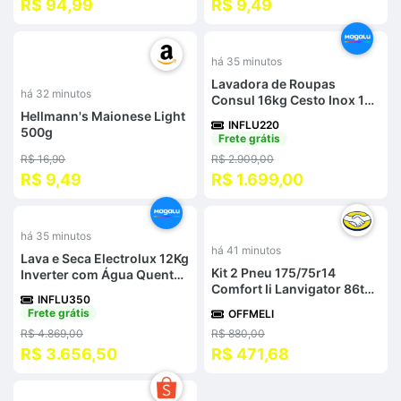
R$ 94,99
R$ 9,49
%
-
42
%
há 35 minutos
Lavadora de Roupas
há 32 minutos
Consul 16kg Cesto Inox 12
Hellmann's Maionese Light
Programas c/ Ciclo
INFLU220
500g
Edredom Branca -
Frete grátis
110v/220v
R$ 16,90
R$ 2.909,00
R$ 9,49
R$ 1.699,00
%
-
46
%
há 35 minutos
há 41 minutos
Lava e Seca Electrolux 12Kg
Kit 2 Pneu 175/75r14
Inverter com Água Quente
Comfort Ii Lanvigator 86t
e Lavagem Inteligente
INFLU350
Aro R14 T
Cinza Ônix - 110v/220v
Frete grátis
OFFMELI
R$ 4.869,00
R$ 880,00
R$ 3.656,50
R$ 471,68