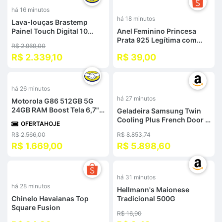
%
há 16 minutos
há 18 minutos
Lava-louças Brastemp
Painel Touch Digital 10
Anel Feminino Princesa
Serviços Inox Com Ciclo
Prata 925 Legítima com
R$ 2.969,00
Pesado - 110v/220v
Pedra Central Zircônia
R$ 2.339,10
R$ 39,00
Brilhante com Certificado
%
-
33
%
há 26 minutos
há 27 minutos
Motorola G86 512GB 5G
24GB RAM Boost Tela 6,7"
Geladeira Samsung Twin
pOLED Câm. Tripla SONY
Cooling Plus French Door 3
OFERTAHOJE
LYtia IA + Selfie 32MP
Portas Frost Free 549L Inox
R$ 2.566,00
R$ 8.853,74
Bateria 5200mAh
- 110v
R$ 1.669,00
R$ 5.898,60
Ultrarresistência
-
44
%
há 31 minutos
há 28 minutos
Hellmann's Maionese
Chinelo Havaianas Top
Tradicional 500G
Square Fusion
R$ 16,90