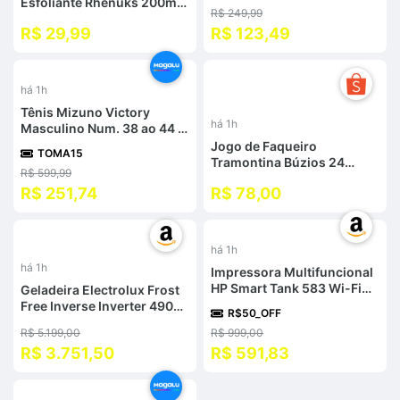
Esfoliante Rhenuks 200ml
Tam. P ao EGG
R$ 249,99
Corpo e Rosto 10
R$ 29,99
R$ 123,49
fragrâncias
%
há 1h
Tênis Mizuno Victory
há 1h
Masculino Num. 38 ao 44 -
4 cores
Jogo de Faqueiro
TOMA15
Tramontina Búzios 24
R$ 599,99
Peças Talheres em Aço
R$ 251,74
R$ 78,00
Inox
%
-
41
%
há 1h
há 1h
Impressora Multifuncional
HP Smart Tank 583 Wi-Fi
Geladeira Electrolux Frost
Usb 2.0 De Alta Velocidade
Free Inverse Inverter 490L
R$50_OFF
Colorida c/ Kit de Tintas -
Efficient AutoSense Ai Inox
R$ 5.199,00
R$ 999,00
Bivolt
Look - 220v
R$ 3.751,50
R$ 591,83