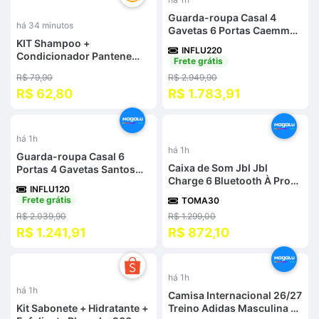
Guarda-roupa Casal 4
há 34 minutos
Gavetas 6 Portas Caemmun
KIT Shampoo +
Cléo 100% MDF L 235,6cm
INFLU220
Condicionador Pantene
x A 231,3cm x P 49,5cm -
Frete grátis
Antiqueda e Nutrição
Freijó e Off White
R$ 79,90
R$ 2.949,90
Biotinamina B3 510ml
R$ 62,80
R$ 1.783,91
%
há 1h
há 1h
Guarda-roupa Casal 6
Caixa de Som Jbl Jbl
Portas 4 Gavetas Santos
Charge 6 Bluetooth À Prova
Andira Buriti Larg: 231,6cm,
INFLU120
D'água 40W 28h - Bivolt
Alt: 224cm, Prof: 46,3cm
Frete grátis
TOMA30
R$ 2.039,90
R$ 1.299,00
R$ 1.241,91
R$ 872,10
-
51
%
há 1h
há 1h
Camisa Internacional 26/27
Kit Sabonete + Hidratante +
Treino Adidas Masculina -