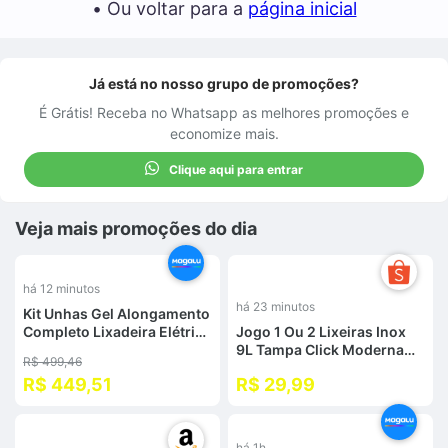
• Ou voltar para a
página inicial
Já está no nosso grupo de promoções?
É Grátis! Receba no Whatsapp as melhores promoções e
economize mais.
Clique aqui para entrar
Veja mais promoções do dia
%
há 12 minutos
há 23 minutos
Kit Unhas Gel Alongamento
Completo Lixadeira Elétrica
Jogo 1 Ou 2 Lixeiras Inox
Motor Porquinho
9L Tampa Click Moderna
R$ 499,46
Profissional Cabine Sun5 -
Compacta Cozinha
R$ 449,51
R$ 29,99
oem
Banheiro Premium Fácil
Limpeza
%
-
40
%
há 1h