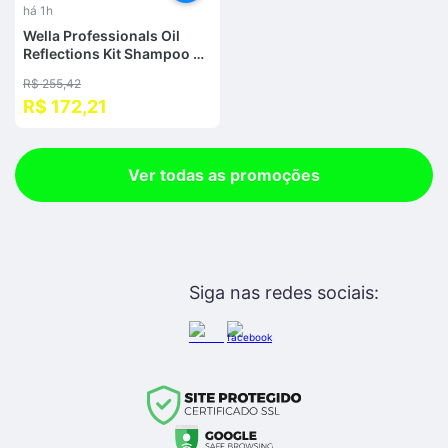
%
há 1h
Wella Professionals Oil
Reflections Kit Shampoo +
Condicionador
R$ 255,42
R$ 172,21
Ver todas as promoções
Siga nas redes sociais: