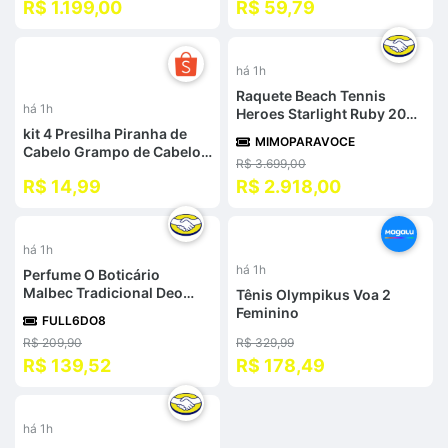
R$ 1.199,00
R$ 59,79
Decorativa Sala Quarto
-
21
%
há 1h
Raquete Beach Tennis
há 1h
Heroes Starlight Ruby 2026
C Tratamento Starlight
kit 4 Presilha Piranha de
MIMOPARAVOCE
Ruby Carbono 3K
Cabelo Grampo de Cabelo
R$ 3.699,00
Feminino Resistente |
R$ 14,99
R$ 2.918,00
Acessório para Penteado
%
-
46
%
há 1h
há 1h
Perfume O Boticário
Malbec Tradicional Deo
Tênis Olympikus Voa 2
Colônia Masculino - 100ml
Feminino
FULL6DO8
R$ 209,90
R$ 329,99
R$ 139,52
R$ 178,49
%
há 1h