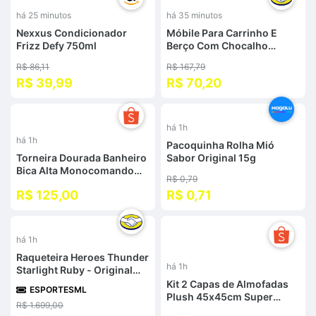
%
-
58
%
há 25 minutos
há 35 minutos
Nexxus Condicionador
Móbile Para Carrinho E
Frizz Defy 750ml
Berço Com Chocalho
Spring - Maxi Baby
R$ 86,11
R$ 167,79
R$ 39,99
R$ 70,20
-
há 1h
NaN
%
há 1h
Pacoquinha Rolha Mió
Torneira Dourada Banheiro
Sabor Original 15g
Bica Alta Monocomando
R$ 0,79
Misturador Inox Luxo
R$ 125,00
R$ 0,71
30cm/18cm Cromada/Preto
Yesop
%
há 1h
Raqueteira Heroes Thunder
há 1h
Starlight Ruby - Original
Ruby
Kit 2 Capas de Almofadas
ESPORTESML
Plush 45x45cm Super
R$ 1.699,00
Macias 320gm2 Luxo