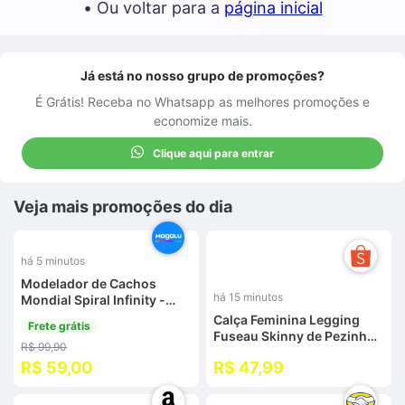
• Ou voltar para a
página inicial
Já está no nosso grupo de promoções?
É Grátis! Receba no Whatsapp as melhores promoções e
economize mais.
Clique aqui para entrar
Veja mais promoções do dia
%
há 5 minutos
Modelador de Cachos
há 15 minutos
Mondial Spiral Infinity -
EM-05 Cerâmica 180C
Calça Feminina Legging
Frete grátis
Fuseau Skinny de Pezinho
R$ 99,90
Peluciada Zero
R$ 59,00
R$ 47,99
Transparência Cintura Alta
Grossa com Suplex